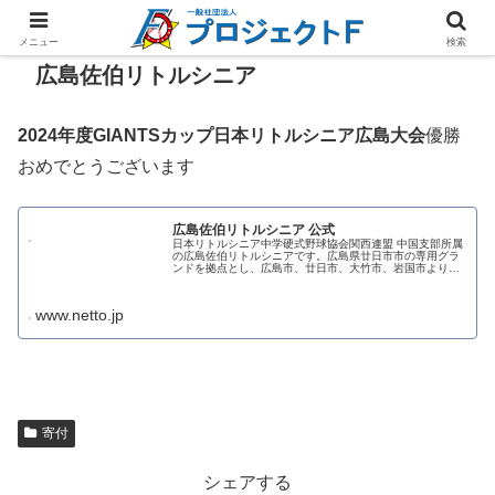
メニュー
検索
広島佐伯リトルシニア
2024年度GIANTSカップ日本リトルシニア広島大会
優勝
おめでとうございます
広島佐伯リトルシニア 公式
日本リトルシニア中学硬式野球協会関西連盟 中国支部所属
の広島佐伯リトルシニアです。広島県廿日市市の専用グラ
ンドを拠点とし、広島市、廿日市、大竹市、岩国市より選
手が集まってます。 TOPページ
www.netto.jp
寄付
シェアする