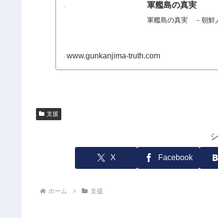
軍艦島の真実
軍艦島の真実 －朝鮮
www.gunkanjima-truth.com
支援
X
Facebook
ホーム
支援