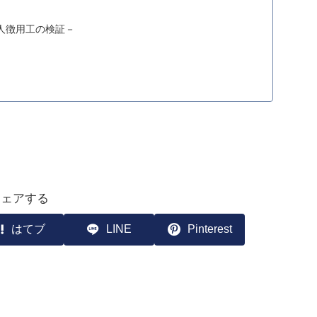
人徴用工の検証－
シェアする
はてブ
LINE
Pinterest