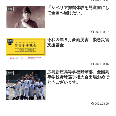
「シベリア抑留体験を児童書にし
支援
て全国へ届けたい」
2021.08.27
令和３年８月豪雨災害 緊急災害
寄付
支援基金
2021.08.16
広島新庄高等学校野球部、全国高
寄付
等学校野球選手権大会出場おめで
とうございます。
2021.08.09