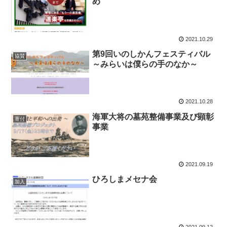
め
2021.10.29
第9回いのしかんフェスティバル
協賛
～みらいは僕らの手のなか～
2021.10.28
海軍大将の墓苑整備事業及び顕彰
寄付
事業
2021.09.19
ひろしまメセナ会
加入
2021.09.12