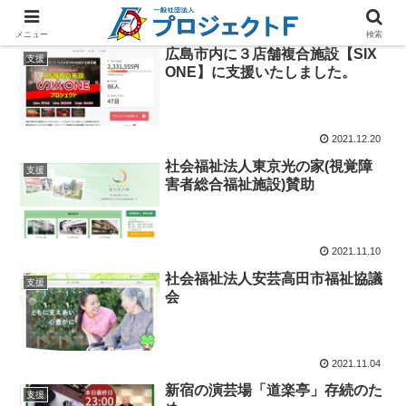
メニュー
検索
広島市内に３店舗複合施設【SIX
支援
ONE】に支援いたしました。
2021.12.20
社会福祉法人東京光の家(視覚障
支援
害者総合福祉施設)賛助
2021.11.10
社会福祉法人安芸高田市福祉協議
支援
会
2021.11.04
新宿の演芸場「道楽亭」存続のた
支援